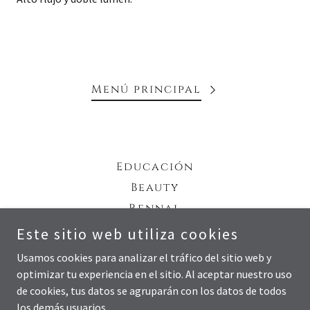
Menú principal
Educación
Beauty
Rennal
Contacto
Este sitio web utiliza cookies
Usamos cookies para analizar el tráfico del sitio web y
optimizar tu experiencia en el sitio. Al aceptar nuestro uso
MILLAU SALUD
de cookies, tus datos se agruparán con los datos de todos
los demás usuarios.