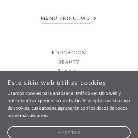
Menú principal
Educación
Beauty
Rennal
Contacto
Este sitio web utiliza cookies
Usamos cookies para analizar el tráfico del sitio web y
optimizar tu experiencia en el sitio. Al aceptar nuestro uso
MILLAU SALUD
de cookies, tus datos se agruparán con los datos de todos
los demás usuarios.
Copyright © 2023 MILLAU SALUD - Todos los derechos reservados.
Con tecnología de
GoDaddy
Aceptar